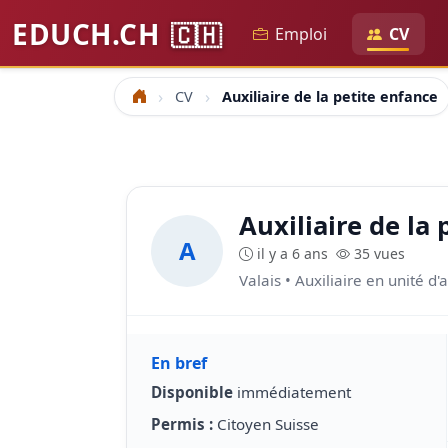
EDUCH.CH
🇨🇭
Emploi
CV
CV
Auxiliaire de la petite enfance
Accueil
Auxiliaire de la
A
il y a 6 ans
35 vues
Valais • Auxiliaire en unité d
En bref
Disponible
immédiatement
Permis :
Citoyen Suisse