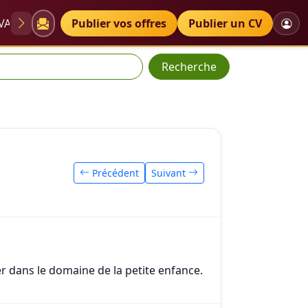
VAE
Diplômes
Publier vos offres
Petites annonces
Publier un CV
Recherche
Précédent
Suivant
er dans le domaine de la petite enfance.