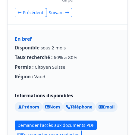
Précédent
Suivant
En bref
Disponible
sous 2 mois
Taux recherché :
60% a 80%
Permis :
Citoyen Suisse
Région :
Vaud
Informations disponibles
Prénom
Nom
Téléphone
Email
Demander l'accès aux documents PDF
Se connecter pour contacter