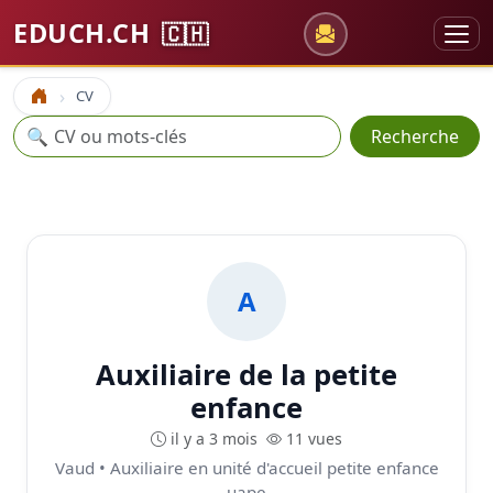
EDUCH.CH
🇨🇭
CV
Accueil
Recherche
🔍
Recherche
A
Auxiliaire de la petite
enfance
il y a 3 mois
11 vues
Vaud • Auxiliaire en unité d'accueil petite enfance
uape