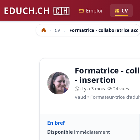
EDUCH.CH
🇨🇭
Emploi
CV
CV
Formatrice - collaboratrice ac
Accueil
Formatrice - co
- insertion
il y a 3 mois
24 vues
Vaud • Formateur-trice d'adul
En bref
Disponible
immédiatement