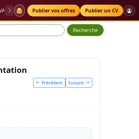
VAE
Diplômes
Publier vos offres
Petites annonces
Publier un CV
Recherche
ntation
Précédent
Suivant