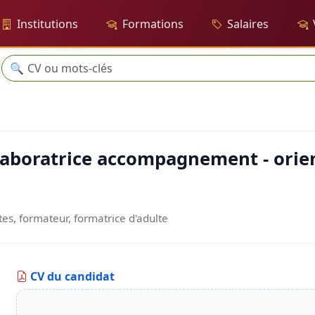
Institutions
Formations
Salaires
Recherche
🔍
compagnement - orientation - insertion
llaboratrice accompagnement - orie
tes, formateur, formatrice d'adulte
CV du candidat