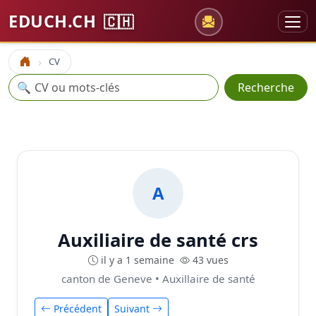
EDUCH.CH
🇨🇭
CV
Accueil
Recherche
🔍
Recherche
A
Auxiliaire de santé crs
il y a 1 semaine
43 vues
canton de Geneve • Auxillaire de santé
Précédent
Suivant