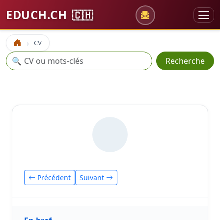
EDUCH.CH
🇨🇭
CV
Accueil
Recherche
🔍
Recherche
Précédent
Suivant