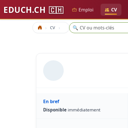
EDUCH.CH
🇨🇭
Emploi
CV
Recherche
🔍
CV
Accueil
En bref
Disponible
immédiatement