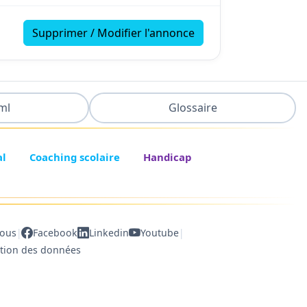
Supprimer / Modifier l'annonce
ml
Glossaire
al
Coaching scolaire
Handicap
|
|
nous
Facebook
Linkedin
Youtube
ction des données