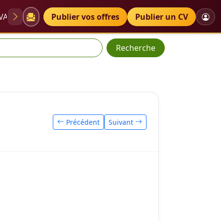
VAE
Diplômes
Publier vos offres
Petites annonces
Publier un CV
Recherche
Précédent
Suivant