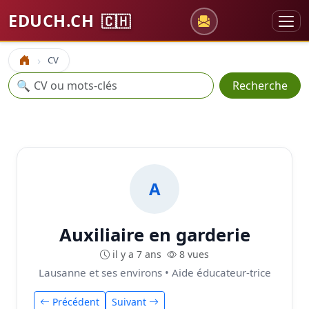
EDUCH.CH
🇨🇭
CV
Accueil
Recherche
🔍
Recherche
A
Auxiliaire en garderie
il y a 7 ans
8 vues
Lausanne et ses environs • Aide éducateur-trice
Précédent
Suivant