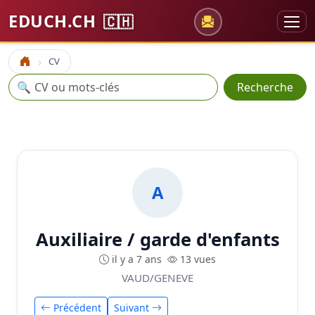
EDUCH.CH
🇨🇭
CV
Accueil
Recherche
🔍
Recherche
A
Auxiliaire / garde d'enfants
il y a 7 ans
13 vues
VAUD/GENEVE
Précédent
Suivant