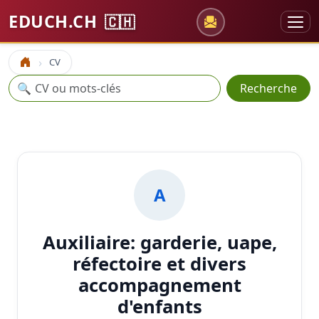
EDUCH.CH
🇨🇭
CV
Accueil
Recherche
🔍
Recherche
A
Auxiliaire: garderie, uape,
réfectoire et divers
accompagnement
d'enfants