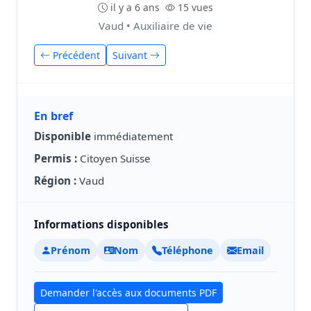
il y a 6 ans
15 vues
Vaud • Auxiliaire de vie
Précédent
Suivant
En bref
Disponible
immédiatement
Permis :
Citoyen Suisse
Région :
Vaud
Informations disponibles
Prénom
Nom
Téléphone
Email
Demander l'accès aux documents PDF