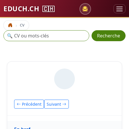
EDUCH.CH
🇨🇭
CV
Accueil
Recherche
🔍
Recherche
Précédent
Suivant