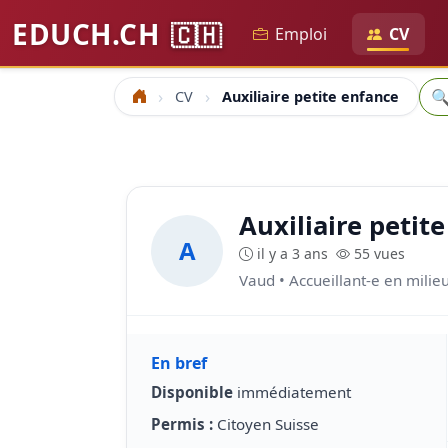
EDUCH.CH
🇨🇭
Emploi
CV
Rec

CV
Auxiliaire petite enfance
Accueil
Auxiliaire petit
A
il y a 3 ans
55 vues
Vaud • Accueillant-e en milieu
En bref
Disponible
immédiatement
Permis :
Citoyen Suisse