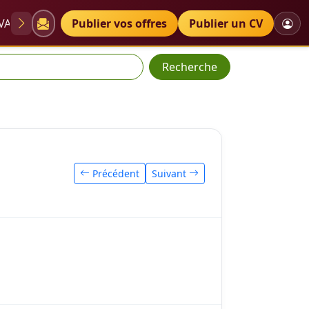
VAE
Diplômes
Publier vos offres
Petites annonces
Publier un CV
Recherche
Précédent
Suivant