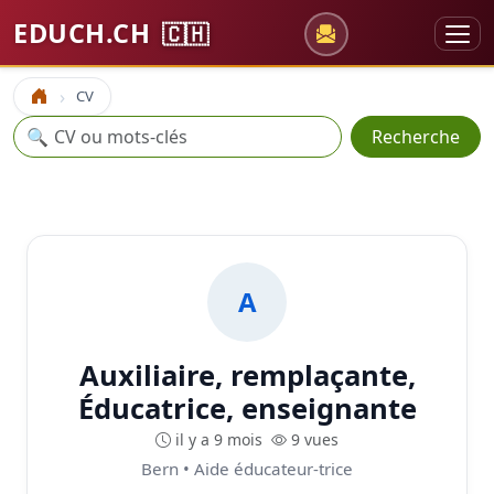
EDUCH.CH
🇨🇭
CV
Accueil
Recherche
🔍
Recherche
A
Auxiliaire, remplaçante,
Éducatrice, enseignante
il y a 9 mois
9 vues
Bern • Aide éducateur-trice