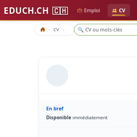
EDUCH.CH
🇨🇭
Emploi
CV
Recherche
🔍
CV
Accueil
En bref
Disponible
immédiatement