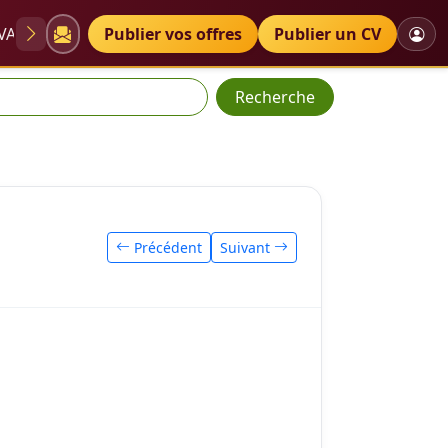
VAE
Diplômes
Publier vos offres
Petites annonces
Publier un CV
Recherche
Précédent
Suivant