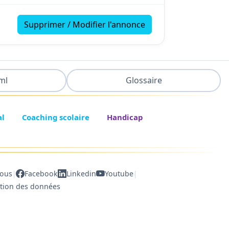
Supprimer / Modifier l'annonce
ml
Glossaire
al
Coaching scolaire
Handicap
|
|
nous
Facebook
Linkedin
Youtube
ction des données