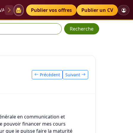
VAE
Diplômes
Publier vos offres
Petites annonces
Publier un CV
Recherche
Précédent
Suivant
e générale en communication et
de pouvoir financer mes cours
r que je puisse faire la maturité