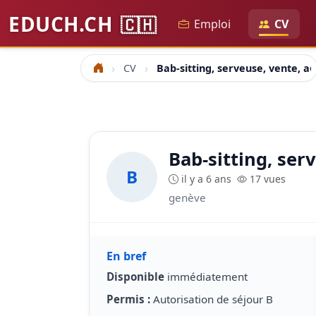
EDUCH.CH
🇨🇭
Emploi
CV
CV
Bab-sitting, serveuse, vente, 
Accueil
Bab-sitting, ser
B
il y a 6 ans
17 vues
genève
En bref
Disponible
immédiatement
Permis :
Autorisation de séjour B