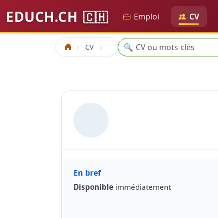
EDUCH.CH
🇨🇭
Emploi
CV
Recherche
🔍
CV
Accueil
En bref
Disponible
immédiatement