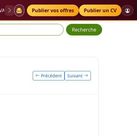
VAE
Diplômes
Publier vos offres
Petites annonces
Publier un CV
Recherche
Précédent
Suivant