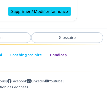
Supprimer / Modifier l'annonce
ml
Glossaire
al
Coaching scolaire
Handicap
|
|
nous
Facebook
Linkedin
Youtube
ction des données