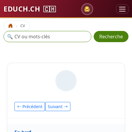
EDUCH.CH
🇨🇭
CV
Accueil
Recherche
🔍
Recherche
Précédent
Suivant