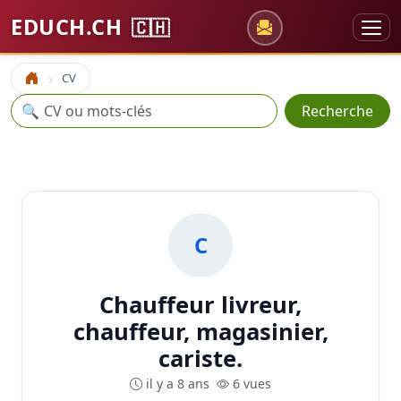
EDUCH.CH
🇨🇭
CV
Accueil
Recherche
🔍
Recherche
C
Chauffeur livreur,
chauffeur, magasinier,
cariste.
il y a 8 ans
6 vues