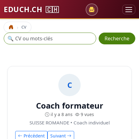
EDUCH.CH
🇨🇭
CV
Accueil
Recherche
🔍
Recherche
C
Coach formateur
il y a 8 ans
9 vues
SUISSE ROMANDE • Coach individuel
Précédent
Suivant