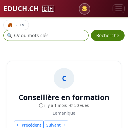
EDUCH.CH
🇨🇭
CV
Accueil
Recherche
🔍
Recherche
C
Conseillère en formation
il y a 1 mois
50 vues
Lemanique
Précédent
Suivant