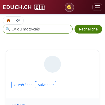
EDUCH.CH
🇨🇭
CV
Accueil
Recherche
🔍
Recherche
Précédent
Suivant