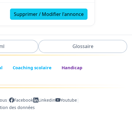
Supprimer / Modifier l'annonce
ml
Glossaire
al
Coaching scolaire
Handicap
|
|
nous
Facebook
Linkedin
Youtube
ction des données