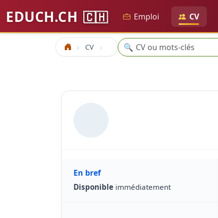
EDUCH.CH
🇨🇭
Emploi
CV
Recherche
🔍
CV
Accueil
En bref
Disponible
immédiatement