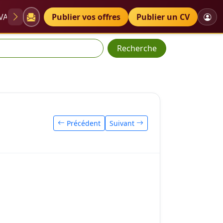
VAE
Diplômes
Publier vos offres
Petites annonces
Publier un CV
Recherche
Précédent
Suivant