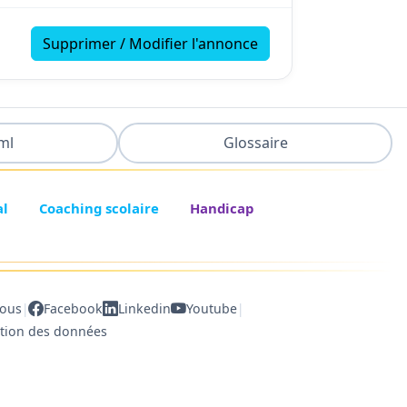
Supprimer / Modifier l'annonce
ml
Glossaire
al
Coaching scolaire
Handicap
|
|
nous
Facebook
Linkedin
Youtube
ction des données