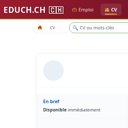
EDUCH.CH
🇨🇭
Emploi
CV
Recherche
🔍
CV
Accueil
En bref
Disponible
immédiatement