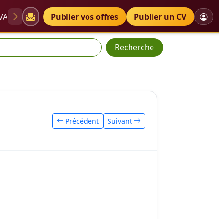
VAE
Diplômes
Publier vos offres
Petites annonces
Publier un CV
Recherche
Précédent
Suivant