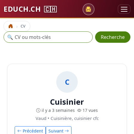
EDUCH.CH
🇨🇭
CV
Accueil
Recherche
🔍
Recherche
C
Cuisinier
il y a 3 semaines
17 vues
Vaud • Cuisinière, cuisinier cfc
Précédent
Suivant