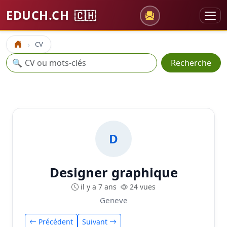
EDUCH.CH
🇨🇭
CV
Accueil
Recherche
🔍
Recherche
D
Designer graphique
il y a 7 ans
24 vues
Geneve
Précédent
Suivant