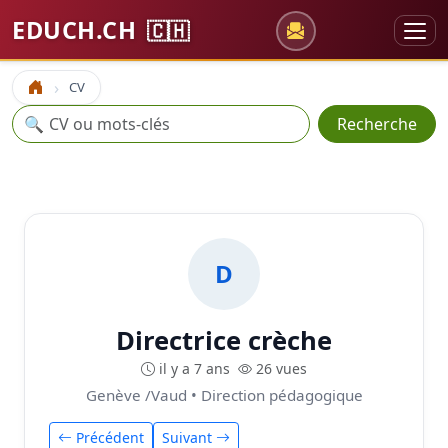
EDUCH.CH
🇨🇭
CV
Accueil
Recherche
🔍
Recherche
D
Directrice crèche
il y a 7 ans
26 vues
Genève /Vaud • Direction pédagogique
Précédent
Suivant