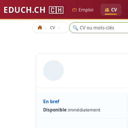
EDUCH.CH
🇨🇭
Emploi
CV
Recherche
🔍
CV
Accueil
En bref
Disponible
immédiatement