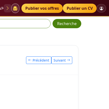
VAE
Diplômes
Publier vos offres
Petites annonces
Publier un CV
Recherche
Précédent
Suivant