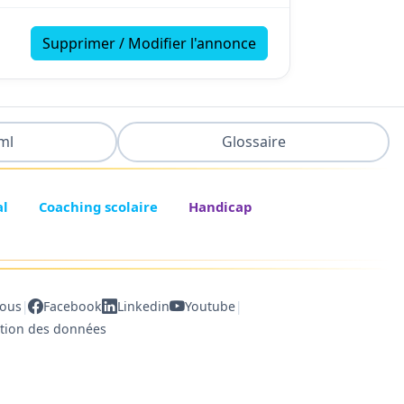
Supprimer / Modifier l'annonce
ml
Glossaire
al
Coaching scolaire
Handicap
|
|
nous
Facebook
Linkedin
Youtube
ction des données