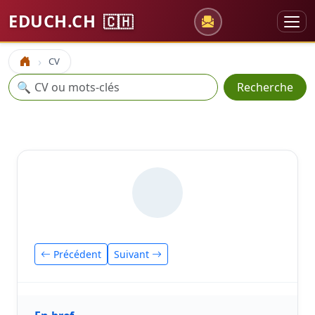
EDUCH.CH
🇨🇭
CV
Accueil
Recherche
🔍
Recherche
Précédent
Suivant