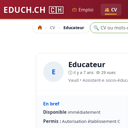
EDUCH.CH
🇨🇭
Emploi
CV
Recherche
🔍
CV
Educateur
Accueil
Educateur
E
il y a 7 ans
29 vues
Vaud • Assistant-e socio-éduca
En bref
Disponible
immédiatement
Permis :
Autorisation établissement C