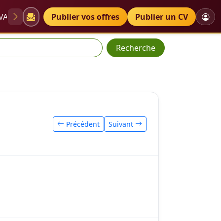
VAE
Diplômes
Publier vos offres
Petites annonces
Publier un CV
Recherche
Précédent
Suivant