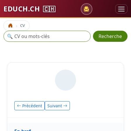
EDUCH.CH
🇨🇭
CV
Accueil
Recherche
🔍
Recherche
Précédent
Suivant