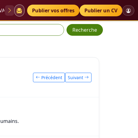
VAE
Diplômes
Publier vos offres
Petites annonces
Publier un CV
Recherche
Précédent
Suivant
 humains.