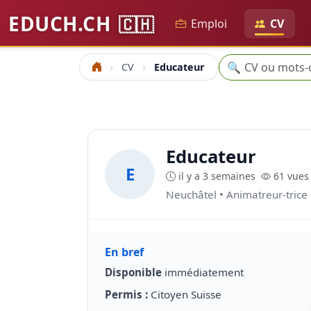
EDUCH.CH
🇨🇭
Emploi
CV
Recherche
🔍
CV
Educateur
Accueil
Educateur
E
il y a 3 semaines
61 vues
Neuchâtel • Animatreur-trice 
En bref
Disponible
immédiatement
Permis :
Citoyen Suisse