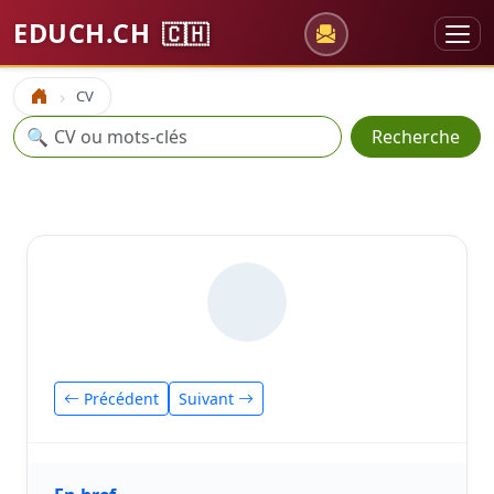
EDUCH.CH
🇨🇭
CV
Accueil
Recherche
🔍
Recherche
Précédent
Suivant