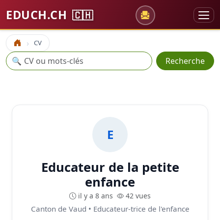
EDUCH.CH
🇨🇭
CV
Accueil
Recherche
🔍
Recherche
E
Educateur de la petite
enfance
il y a 8 ans
42 vues
Canton de Vaud • Educateur-trice de l'enfance