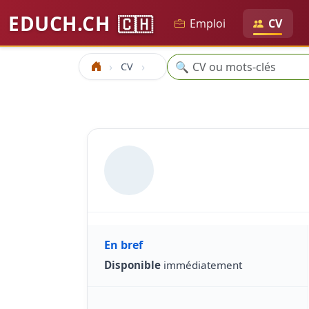
EDUCH.CH
🇨🇭
Emploi
CV
Recherche
🔍
CV
Accueil
En bref
Disponible
immédiatement