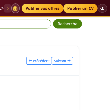
VAE
Diplômes
Publier vos offres
Petites annonces
Publier un CV
Recherche
Précédent
Suivant