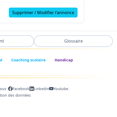
Supprimer / Modifier l'annonce
ml
Glossaire
al
Coaching scolaire
Handicap
|
|
nous
Facebook
Linkedin
Youtube
ction des données