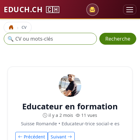
EDUCH.CH
🇨🇭
CV
Accueil
Recherche
🔍
Recherche
Educateur en formation
il y a 2 mois
11 vues
Suisse Romande • Educateur-trice social-e es
Précédent
Suivant