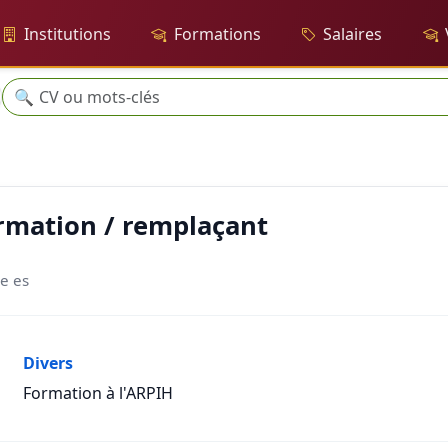
Institutions
Formations
Salaires
Recherche
🔍
laçant
rmation / remplaçant
-e es
Divers
Formation à l'ARPIH