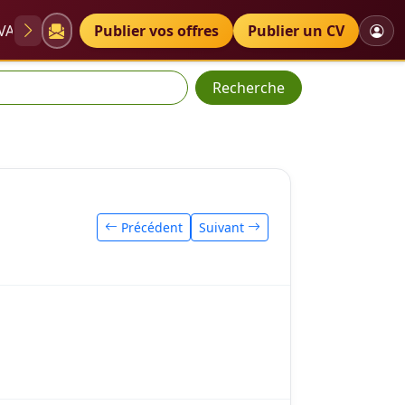
VAE
Diplômes
Publier vos offres
Petites annonces
Publier un CV
Recherche
Précédent
Suivant