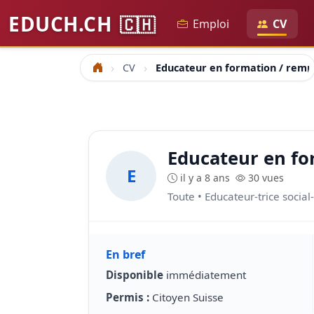
EDUCH.CH
🇨🇭
Emploi
CV
CV
Educateur en formation / remp
Accueil
Educateur en fo
E
il y a 8 ans
30 vues
Toute • Educateur-trice social
En bref
Disponible
immédiatement
Permis :
Citoyen Suisse