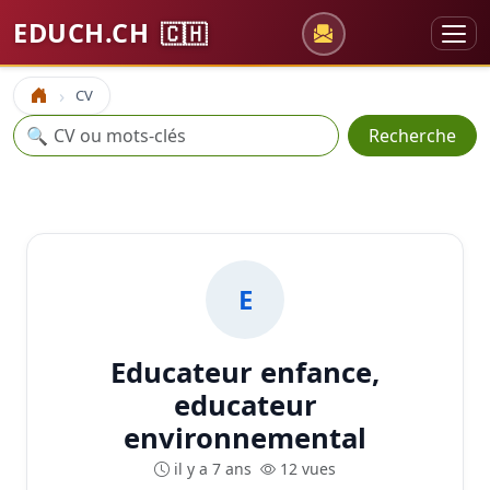
EDUCH.CH
🇨🇭
CV
Accueil
Recherche
🔍
Recherche
E
Educateur enfance,
educateur
environnemental
il y a 7 ans
12 vues