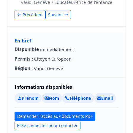
Vaud, Genéve • Educateur-trice de l'enfance
Précédent
Suivant
En bref
Disponible
immédiatement
Permis :
Citoyen Européen
Région :
Vaud, Genéve
Informations disponibles
Prénom
Nom
Téléphone
Email
Demander l'accès aux documents PDF
Se connecter pour contacter