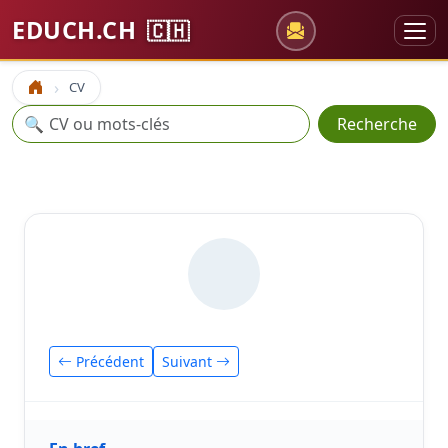
EDUCH.CH
🇨🇭
CV
Accueil
Recherche
🔍
Recherche
Précédent
Suivant