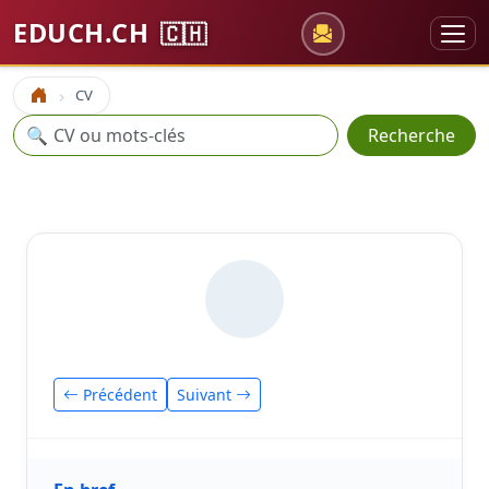
EDUCH.CH
🇨🇭
CV
Accueil
Recherche
🔍
Recherche
Précédent
Suivant