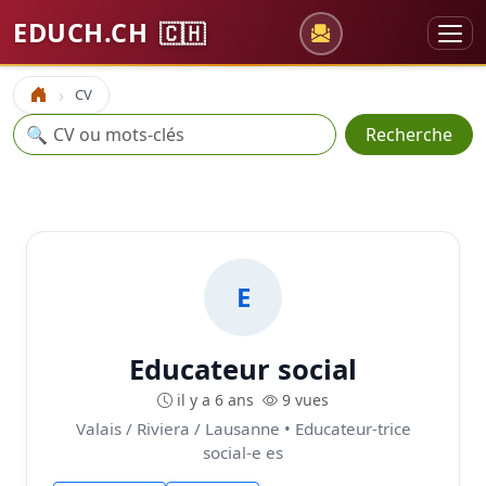
EDUCH.CH
🇨🇭
CV
Accueil
Recherche
🔍
Recherche
E
Educateur social
il y a 6 ans
9 vues
Valais / Riviera / Lausanne • Educateur-trice
social-e es