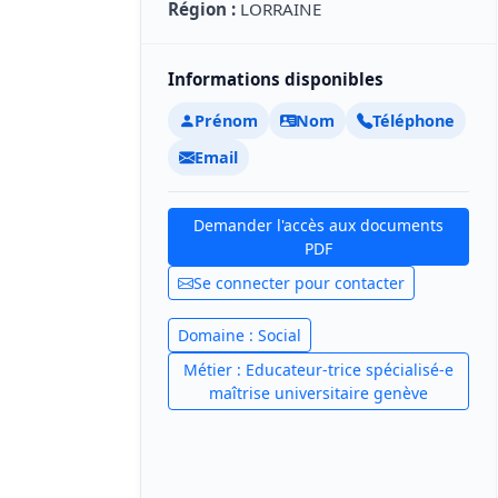
Région :
LORRAINE
Informations disponibles
Prénom
Nom
Téléphone
Email
Demander l'accès aux documents
PDF
Se connecter pour contacter
Domaine : Social
Métier : Educateur-trice spécialisé-e
maîtrise universitaire genève