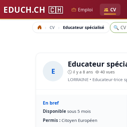
EDUCH.CH
🇨🇭
Emploi
CV
Recher
🔍
CV
Educateur spécialisé
Accueil
Educateur spécia
E
il y a 8 ans
40 vues
LORRAINE • Educateur-trice sp
En bref
Disponible
sous 5 mois
Permis :
Citoyen Européen