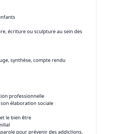
enfants
ure, écriture ou sculpture au sein des
u juge, synthèse, compte rendu
ation professionnelle
t son élaboration sociale
t le bien être
ilial
parole pour prévenir des addictions,