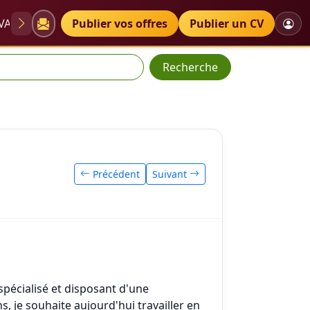
VAE
Diplômes
Publier vos offres
Petites annonces
Publier un CV
Recherche
Précédent
Suivant
pécialisé et disposant d'une
, je souhaite aujourd'hui travailler en