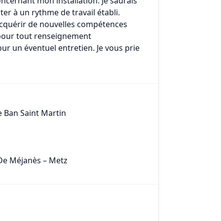
oncernant mon installation. Je saurais
er à un rythme de travail établi.
acquérir de nouvelles compétences
n pour tout renseignement
r un éventuel entretien. Je vous prie
e Ban Saint Martin
e De Méjanès – Metz