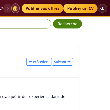
VAE
Diplômes
Publier vos offres
Petites annonces
Publier un CV
Recherche
Précédent
Suivant
n d’acquérir de l'expérience dans de