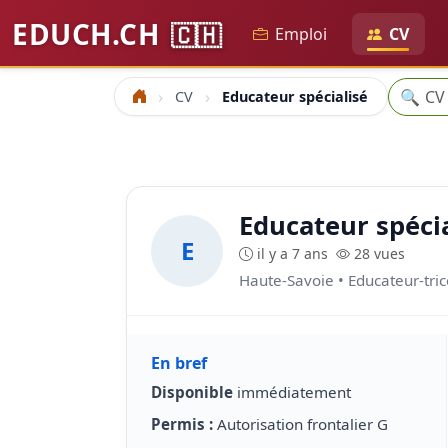
EDUCH.CH
🇨🇭
Emploi
CV
Recher
🔍
CV
Educateur spécialisé
Accueil
Educateur spécia
E
il y a 7 ans
28 vues
Haute-Savoie • Educateur-tric
En bref
Disponible
immédiatement
Permis :
Autorisation frontalier G