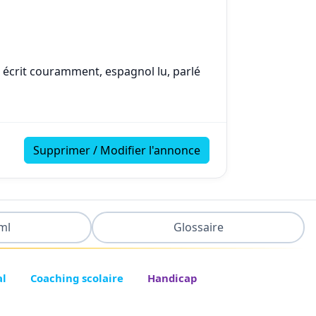
et écrit couramment, espagnol lu, parlé
Supprimer / Modifier l'annonce
ml
Glossaire
al
Coaching scolaire
Handicap