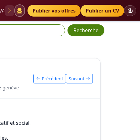
VAE
Diplômes
Publier vos offres
Petites annonces
Publier un CV
Recherche
Précédent
Suivant
re genève
if et social.
les.