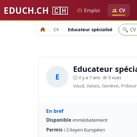
EDUCH.CH
🇨🇭
Emploi
CV
Recher
🔍
CV
Educateur spécialisé
Accueil
Educateur spécia
E
il y a 7 ans
5 vues
Vaud, Valais, Genève, Fribour
En bref
Disponible
immédiatement
Permis :
Citoyen Européen