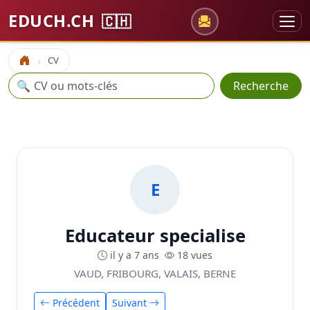
EDUCH.CH
🇨🇭
CV
Accueil
Recherche
🔍
Recherche
E
Educateur specialise
il y a 7 ans
18 vues
VAUD, FRIBOURG, VALAIS, BERNE
Précédent
Suivant