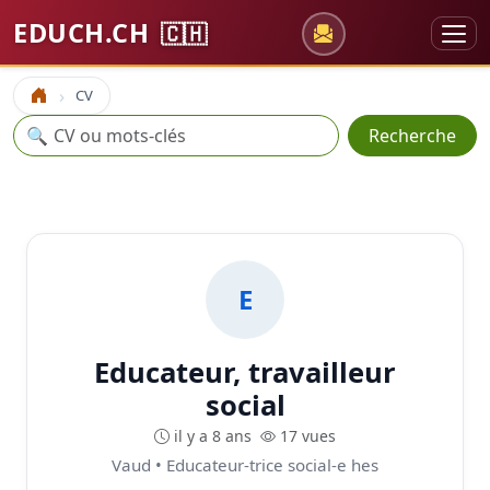
EDUCH.CH
🇨🇭
CV
Accueil
Recherche
🔍
Recherche
E
Educateur, travailleur
social
il y a 8 ans
17 vues
Vaud • Educateur-trice social-e hes