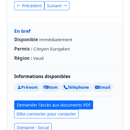
Précédent
Suivant
En bref
Disponible
immédiatement
Permis :
Citoyen Européen
Région :
Vaud
Informations disponibles
Prénom
Nom
Téléphone
Email
Demander l'accès aux documents PDF
Se connecter pour contacter
Domaine : Social