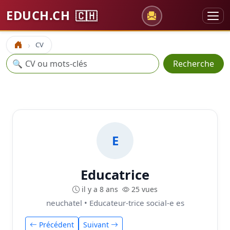
EDUCH.CH
🇨🇭
CV
Accueil
Recherche
🔍
Recherche
E
Educatrice
il y a 8 ans
25 vues
neuchatel • Educateur-trice social-e es
Précédent
Suivant