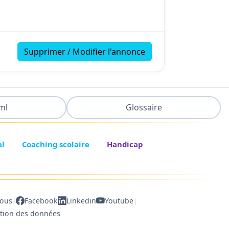
Supprimer / Modifier l'annonce
ml
Glossaire
al
Coaching scolaire
Handicap
|
|
nous
Facebook
Linkedin
Youtube
ction des données