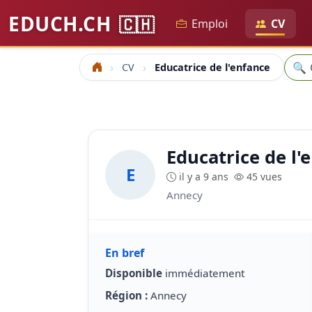
EDUCH.CH
🇨🇭
Emploi
CV
Rech
🔍
CV
Educatrice de l'enfance
Accueil
Educatrice de l'
E
il y a 9 ans
45 vues
Annecy
En bref
Disponible
immédiatement
Région :
Annecy