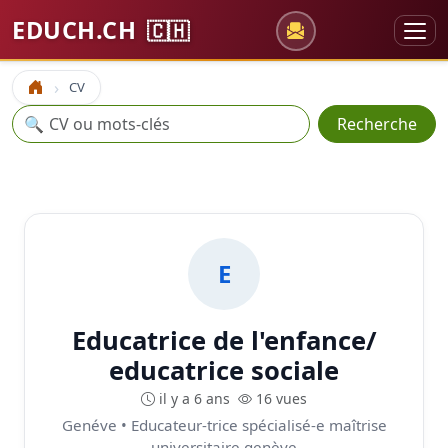
EDUCH.CH
🇨🇭
CV
Accueil
Recherche
🔍
Recherche
E
Educatrice de l'enfance/
educatrice sociale
il y a 6 ans
16 vues
Genéve • Educateur-trice spécialisé-e maîtrise
universitaire genève