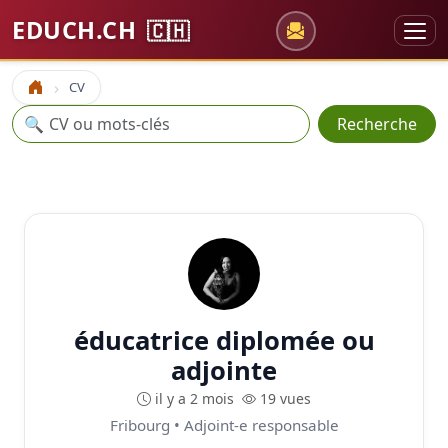
EDUCH.CH
🇨🇭
CV
Accueil
Recherche
🔍
Recherche
éducatrice diplomée ou
adjointe
il y a 2 mois
19 vues
Fribourg • Adjoint-e responsable