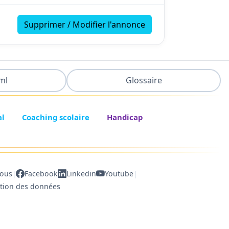
Supprimer / Modifier l'annonce
ml
Glossaire
al
Coaching scolaire
Handicap
|
|
nous
Facebook
Linkedin
Youtube
ction des données