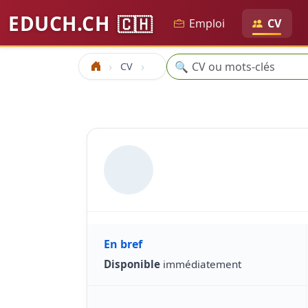
EDUCH.CH
🇨🇭
Emploi
CV
Recherche
🔍
CV
Accueil
En bref
Disponible
immédiatement