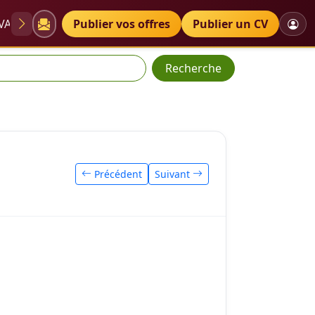
VAE
Diplômes
Publier vos offres
Petites annonces
Publier un CV
Recherche
Précédent
Suivant