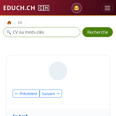
EDUCH.CH
🇨🇭
CV
Accueil
Recherche
🔍
Recherche
Précédent
Suivant